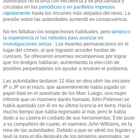
asesinatos no ocurría con frecuencia y se proclamaba y
circulaba en los
periódicos o en panfletos impresos
rápidamente
hasta los rincones más alejados del reino. La
presión sobre las autoridades aumentó en consecuencia.
No les faltaban los sospechosos habituales, pero
tampoco
la experiencia ni los métodos para avanzar en
investigaciones serias
. Los muertos permanecieron en el
lugar del crimen, al que lograron acceder hordas de
curiosos. Se ofrecieron enormes recompensas por lograr
que los testigos hablaran, aumentando la elección de
posibles perpetradores sin ayudar a resolver el problema.
Las autoridades tardaron 12 días en descubrir las iniciales
IP o JP en el mazo, que aparentemente había jugado un
papel fatal en el asesinato de los Marr. Luego, una mujer
informó que un marinero danés llamado John Petersen se
había quedado con él en su última licencia en tierra. Hacía
mucho tiempo que había regresado al mar, pero le había
dado a su casera el cuidado de sus herramientas. Esto puso
a su compañero de cuarto, el marinero John Williams, en la
mira de las autoridades. Debido a que se afeitó los bigotes y
lavó la ropa el día después de los primeros asesinatos, se